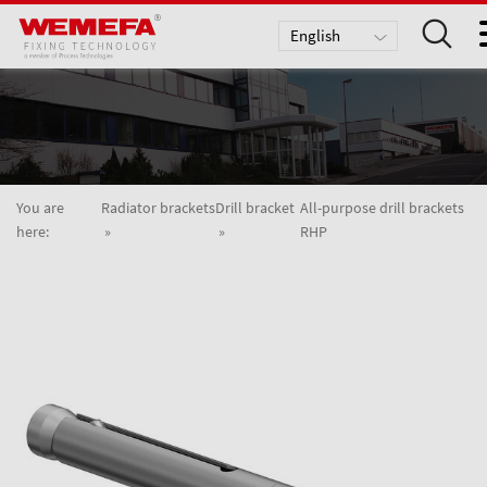
English
Deutsch
Nederlands
You are
Radiator brackets
Drill bracket
All-purpose drill brackets
here:
RHP