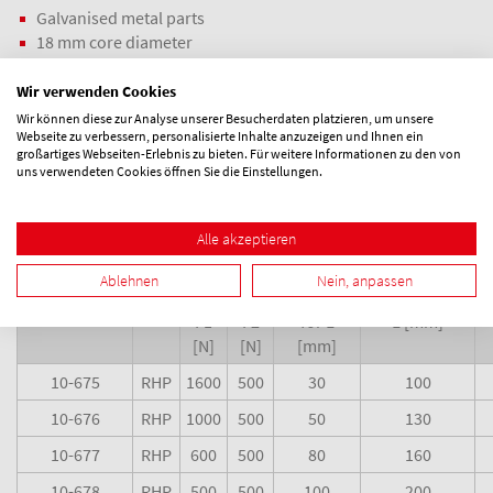
Galvanised metal parts
18 mm core diameter
Accessories
Wir verwenden Cookies
Clamping mount and holder
Wir können diese zur Analyse unserer Besucherdaten platzieren, um unsere
Webseite zu verbessern, personalisierte Inhalte anzuzeigen und Ihnen ein
großartiges Webseiten-Erlebnis zu bieten. Für weitere Informationen zu den von
Measurements and details
uns verwendeten Cookies öffnen Sie die Einstellungen.
See price list in the download area
Alle akzeptieren
Max.
Max.
F1+F2
Ablehnen
Nein, anpassen
P
load
load
measured
Measurement
Ordernumber
Type
F1
F2
for L
L [mm]
[N]
[N]
[mm]
10-675
RHP
1600
500
30
100
10-676
RHP
1000
500
50
130
10-677
RHP
600
500
80
160
10-678
RHP
500
500
100
200