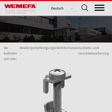
Deutsch
English
Nederlands
Sie
Heizkörperbefestigungen
Bohrkonsolen
Aushebe- und
befinden
Verschiebesicherung
sich hier: