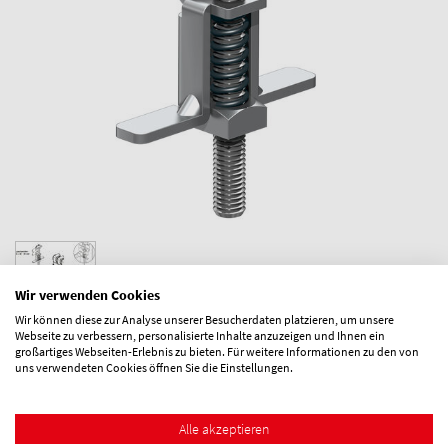
Wir verwenden Cookies
Wir können diese zur Analyse unserer Besucherdaten platzieren, um unsere
Downloads
Webseite zu verbessern, personalisierte Inhalte anzuzeigen und Ihnen ein
großartiges Webseiten-Erlebnis zu bieten. Für weitere Informationen zu den von
uns verwendeten Cookies öffnen Sie die Einstellungen.
Montageanleitung
Aushebe- und
Alle akzeptieren
Verschiebesicherung