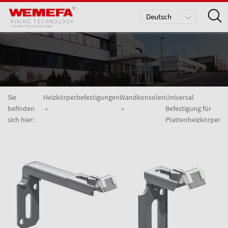
Deutsch
English
Nederlands
Sie
Heizkörperbefestigungen
Wandkonsolen
Universal
befinden
Befestigung für
sich hier:
Plattenheizkörper