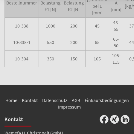
Bestellnummer
Belastung
Belastung
A
bei L
[kg/
F1 [N]
F2 [N]
[mm]
[mm]
45-
10-338
1000
200
45
37
55
65-
10-338-1
550
200
65
44
80
105-
10-304
350
150
105
0,
115
Home
Kontakt
Datenschutz
AGB
Einkaufsbedingungen
Impressum
Kontakt
Wemefa H. Christopeit GmbH