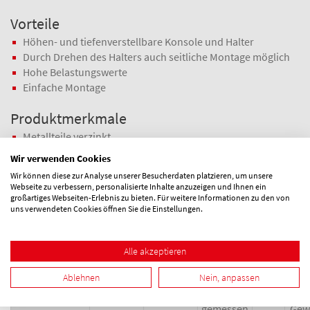
Vorteile
Höhen- und tiefenverstellbare Konsole und Halter
Durch Drehen des Halters auch seitliche Montage möglich
Hohe Belastungswerte
Einfache Montage
Produktmerkmale
Metallteile verzinkt
Verstellbarer Wandabstand (s. Maß A)
Wir verwenden Cookies
Schallisolierend
Wir können diese zur Analyse unserer Besucherdaten platzieren, um unsere
Satz besteht aus 2 Konsolen 2 Haltern 4 Schrauben und 4
Webseite zu verbessern, personalisierte Inhalte anzuzeigen und Ihnen ein
Dübel
großartiges Webseiten-Erlebnis zu bieten. Für weitere Informationen zu den von
uns verwendeten Cookies öffnen Sie die Einstellungen.
Maße und Details
Siehe Preisliste im Downloadbereich
Alle akzeptieren
Ablehnen
Nein, anpassen
F1+F2
Max.
Max.
Maß
gemessen
Gew