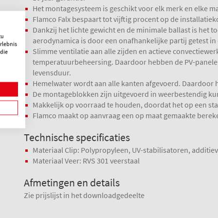
Het montagesysteem is geschikt voor elk merk en elke m
Flamco Falx bespaart tot vijftig procent op de installatiek
Dankzij het lichte gewicht en de minimale ballast is het t
zu
aerodynamica is door een onafhankelijke partij getest i
rlebnis
Slimme ventilatie aan alle zijden en actieve convectiewe
 die
temperatuurbeheersing. Daardoor hebben de PV-panelen
levensduur.
Hemelwater wordt aan alle kanten afgevoerd. Daardoor h
De montageblokken zijn uitgevoerd in weerbestendig kun
Makkelijk op voorraad te houden, doordat het op een st
Flamco maakt op aanvraag een op maat gemaakte berekeni
Technische specificaties
Materiaal Clip: Polypropyleen, UV-stabilisatoren, additie
Materiaal Veer: RVS 301 veerstaal
Afmetingen en details
Zie prijslijst in het downloadgedeelte