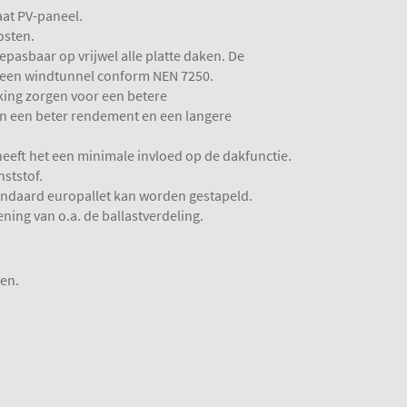
aat PV-paneel.
osten.
oepasbaar op vrijwel alle platte daken. De
n een windtunnel conform NEN 7250.
rking zorgen voor een betere
 een beter rendement en een langere
eeft het een minimale invloed op de dakfunctie.
ststof.
andaard europallet kan worden gestapeld.
ng van o.a. de ballastverdeling.
ven.