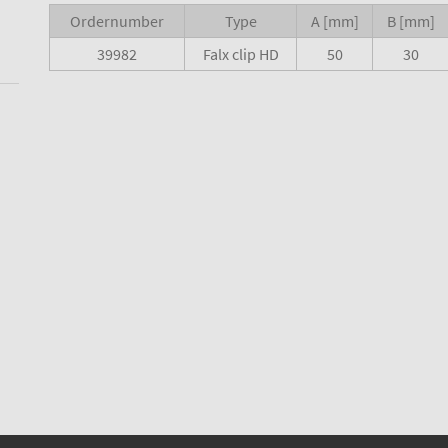
Ordernumber
Type
A [mm]
B [mm]
39982
Falx clip HD
50
30