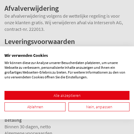
Afvalverwijdering
De afvalverwijdering volgens de wettelijke regeling is voor
onze klanten gratis. Wij verwijderen afval via Interseroh AG,
contract-nr. 222013.
Leveringsvoorwaarden
Levering
Wir verwenden Cookies
Vanaf een bruto goederenwaarde van € 2.000,00,
samengesteld uit alle productgroepen, levering zonder
Wir können diese zur Analyse unserer Besucherdaten platzieren, um unsere
Webseite zu verbessern, personalisierte Inhalte anzuzeigen und Ihnen ein
vrachtkosten naar Duitse groothandelmagazijnen of
großartiges Webseiten-Erlebnis zu bieten. Für weitere Informationen zu den von
bouwplaatsen, zonder lossen.
uns verwendeten Cookies öffnen Sie die Einstellungen.
Ordergrootte
Bij kleine orders buiten de verpakkingseenheden wordt een
Alle akzeptieren
onkostentoeslag van € 20,00 per factuur berekend.
Ablehnen
Nein, anpassen
Betalingsvoorwaarden
Betaling
Binnen 30 dagen, netto
Algemene voorwaarden