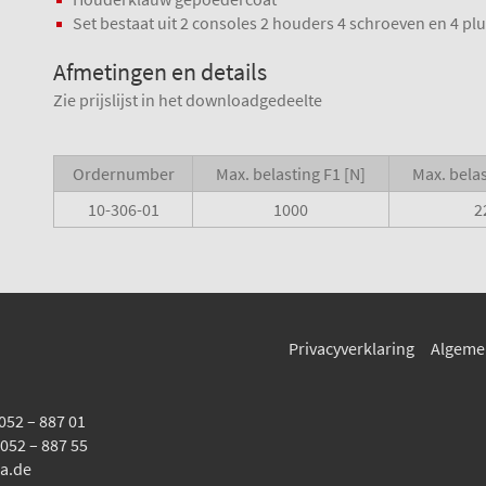
Set bestaat uit 2 consoles 2 houders 4 schroeven en 4 pl
Afmetingen en details
Zie prijslijst in het downloadgedeelte
Ordernumber
Max. belasting F1 [N]
Max. belas
10-306-01
1000
2
Privacyverklaring
Algeme
2052 – 887 01
2052 – 887 55
a.de