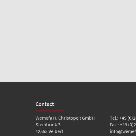
Contact
Wemefa H. Christopeit GmbH
Tel.: +49 (0)
Steinbrink 3
Fax.: +49 (0)
42555 Velbert
info@wemef