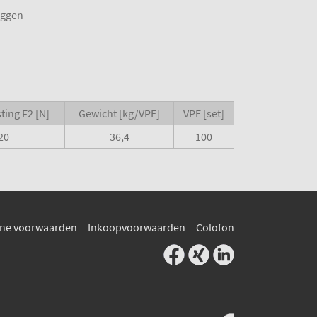
uggen
ting F2 [N]
Gewicht [kg/VPE]
VPE [set]
20
36,4
100
ne voorwaarden
Inkoopvoorwaarden
Colofon