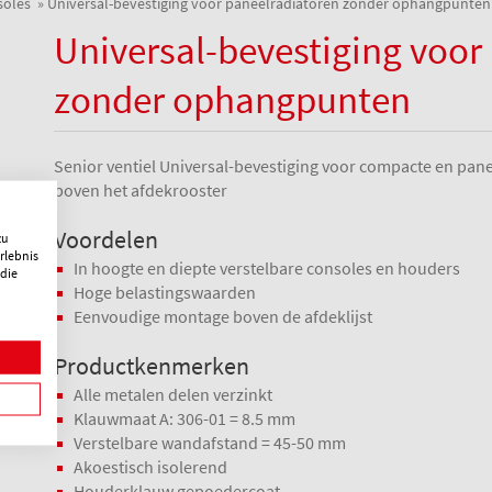
oles
Universal-bevestiging voor paneelradiatoren zonder ophangpunten
Universal-bevestiging voor
zonder ophangpunten
Senior ventiel Universal-bevestiging voor compacte en pa
boven het afdekrooster
Voordelen
zu
rlebnis
In hoogte en diepte verstelbare consoles en houders
 die
Hoge belastingswaarden
Eenvoudige montage boven de afdeklijst
Productkenmerken
Alle metalen delen verzinkt
Klauwmaat A: 306-01 = 8.5 mm
Verstelbare wandafstand = 45-50 mm
Akoestisch isolerend
Houderklauw gepoedercoat