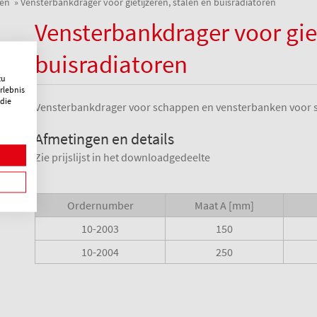
en
Vensterbankdrager voor gietijzeren, stalen en buisradiatoren
Vensterbankdrager voor giet
buisradiatoren
zu
rlebnis
 die
Vensterbankdrager voor schappen en vensterbanken voor sta
Afmetingen en details
Zie prijslijst in het downloadgedeelte
Ordernumber
Maat A [mm]
10-2003
150
10-2004
250