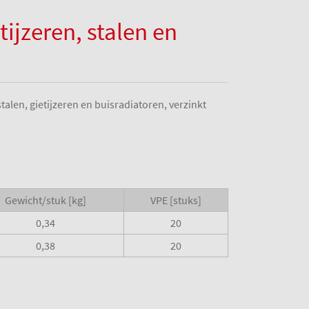
ijzeren, stalen en
len, gietijzeren en buisradiatoren, verzinkt
Gewicht/stuk [kg]
VPE [stuks]
0,34
20
0,38
20